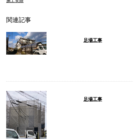
施工実績
関連記事
足場工事
足場工事を手がけた現場をご紹介
します。 足場工事 三重県松阪市
の角野工業では、これまで多くの
戸建て住 …
足場工事
足場工事を行ないましたのでご紹
介します。 足場工事 弊社の強み
弊社の強みは「使いやすく安心で
きる足 …