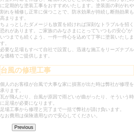
に定期的な塗装工事をおすすめいたします。塗装面の剥がれや
割れを補修し正常に保つことで、防水効果が持続し断熱効果も
高まります。
ちょっとしたダメージも放置を続ければ深刻なトラブルを招く
恐れがあります。ご家族のみなさまにとって“いつもの安心”が
いつまでも続くよう、一件一件心を込めて丁寧に塗装いたしま
す。
必要な足場もすべて自社で設置し、迅速な施工をリーズナブル
な価格でご提供します。
台風の修理工事
個人のお客様が台風で大事な家に損害が出た時は弊社が修理を
承ります。
瓦が飛んだり、台風が原因で雨どいが曲がったり、そういう時
に足場が必要になります。
足場工事から修理と完了まで一括で弊社が請け負います。
なお
費用は保険適用なので安心してください。
Previous