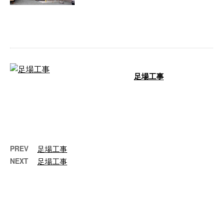
心に、地域密着で足場工事・とび
工事の施工に携わる角野工業で
す。 今回は …
足場工事
足場工事の現場をご紹介しますの
で、ぜひ最後までご覧ください！
足場工事 足場工事業者『角野工
業』は、 …
PREV
足場工事
NEXT
足場工事
最近の投稿